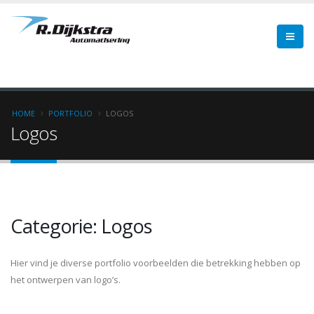
Overslaan
en
naar
de
inhoud
gaan
HOME
PORTFOLIO
LOGOS
Logos
Kruimelpad
Categorie: Logos
Hier vind je diverse portfolio voorbeelden die betrekking hebben op
het ontwerpen van logo’s.