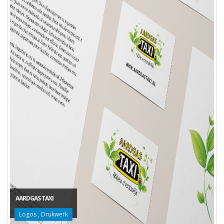
AARDGAS TAXI
Logos
,
Drukwerk