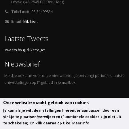
Leyweg 43, 2545 CB, Den Haag
Telefoon:
06-51499834
Email:
klik hier...
Laatste Tweets
Tweets by @dijkstra_ict
Nieuwsbrief
Meld je ook aan voor onze nieuwsbrief. Je ontvangt periodiek laatste
ontwikkelingen op IT gebied in je mailbox.
Onze website maakt gebruik van cookies
Volg ons
Je kan als je wilt de instellingen hieronder aanpassen door een
vinkje te plaatsen/verwijderen (Functionele cookies zijn niet uit
Meer info
te schakelen). En klik daarna op Oke.