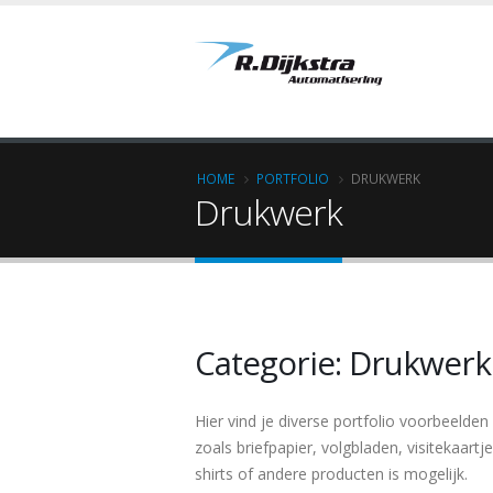
Overslaan
en
naar
de
inhoud
gaan
HOME
PORTFOLIO
DRUKWERK
Drukwerk
Kruimelpad
Categorie: Drukwerk
Hier vind je diverse portfolio voorbeelden
zoals briefpapier, volgbladen, visitekaart
shirts of andere producten is mogelijk.