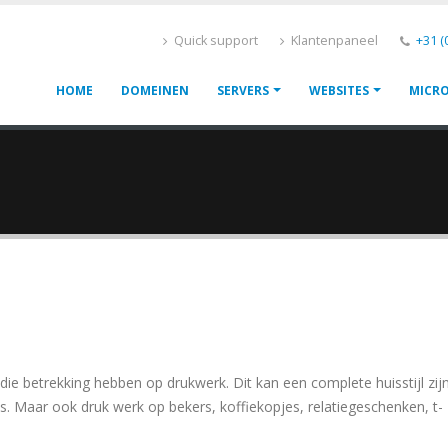
Quick support
Klantenpaneel
+31 (
HOME
DOMEINEN
SERVERS
WEBSITES
MICRO
Main
navigation
 die betrekking hebben op drukwerk. Dit kan een complete huisstijl zij
jes. Maar ook druk werk op bekers, koffiekopjes, relatiegeschenken, t-