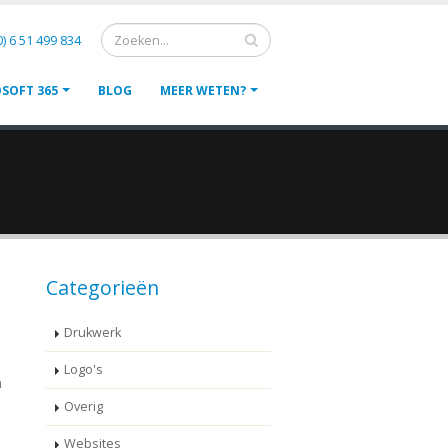
Zoeken
0) 6 51 499 834
SOFT 365
BLOG
MEER WETEN?
Categorieën
Drukwerk
Logo's
n
Overig
Websites