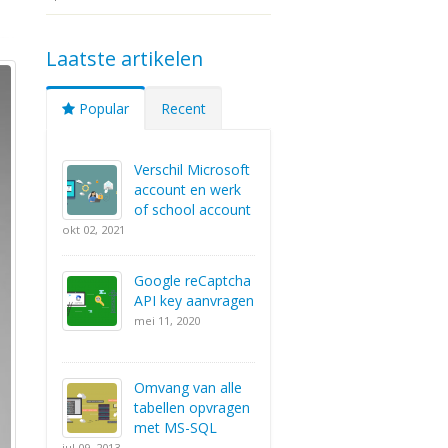
Laatste artikelen
Popular
Recent
Verschil Microsoft
account en werk
of school account
okt 02, 2021
Google reCaptcha
API key aanvragen
mei 11, 2020
Omvang van alle
tabellen opvragen
met MS-SQL
jul 09, 2013