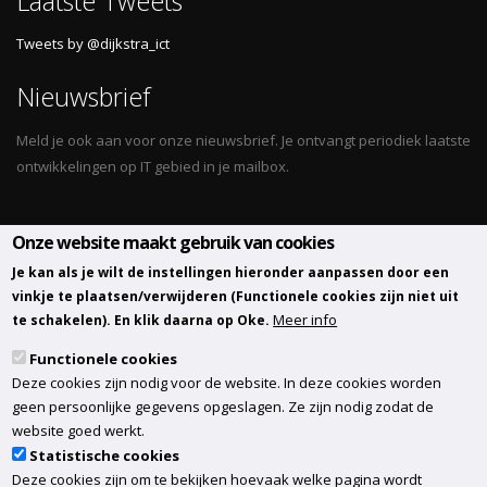
Laatste Tweets
Tweets by @dijkstra_ict
Nieuwsbrief
Meld je ook aan voor onze nieuwsbrief. Je ontvangt periodiek laatste
ontwikkelingen op IT gebied in je mailbox.
Onze website maakt gebruik van cookies
Volg ons
Je kan als je wilt de instellingen hieronder aanpassen door een
vinkje te plaatsen/verwijderen (Functionele cookies zijn niet uit
Meer info
te schakelen). En klik daarna op Oke.
Functionele cookies
Deze cookies zijn nodig voor de website. In deze cookies worden
geen persoonlijke gegevens opgeslagen. Ze zijn nodig zodat de
website goed werkt.
Statistische cookies
Deze cookies zijn om te bekijken hoevaak welke pagina wordt