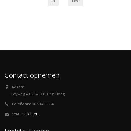
Contact opnemen
Adres:
Leyweg 43, 2545 CB, Den Haag
Telefoon:
06-51499834
Email:
klik hier...