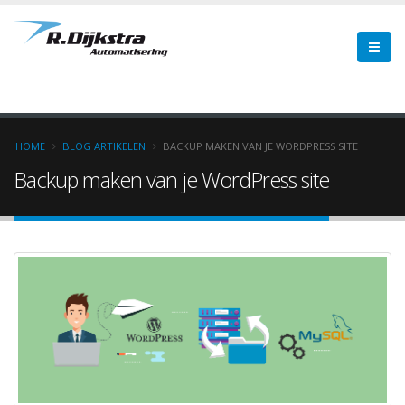
Overslaan
en
naar
de
inhoud
gaan
HOME
BLOG ARTIKELEN
BACKUP MAKEN VAN JE WORDPRESS SITE
Backup maken van je WordPress site
Kruimelpad